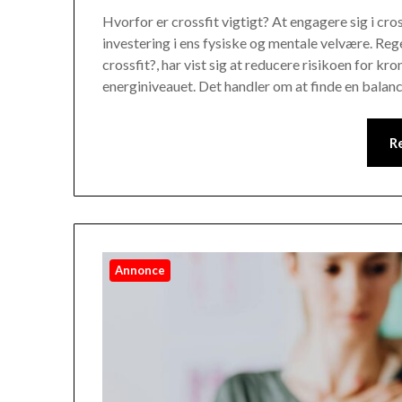
Hvorfor er crossfit vigtigt? At engagere sig i cros
investering i ens fysiske og mentale velvære. Re
crossfit?, har vist sig at reducere risikoen for
energiniveauet. Det handler om at finde en balan
R
Annonce