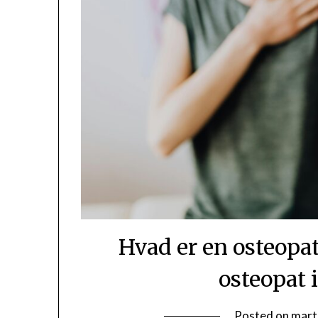
Hvad er en osteopa
osteopat
Posted on
mart