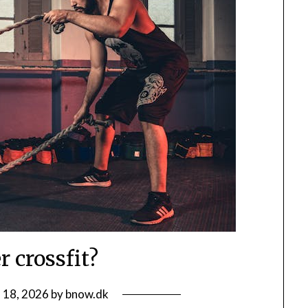
r crossfit?
l 18, 2026
by
bnow.dk