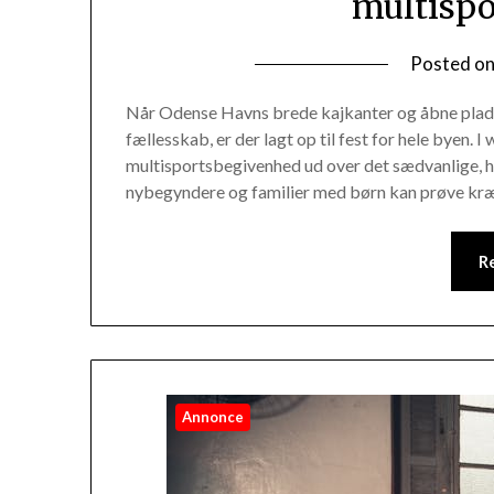
multisp
Posted o
Når Odense Havns brede kajkanter og åbne pladse
fællesskab, er der lagt op til fest for hele byen. 
multisportsbegivenhed ud over det sædvanlige, h
nybegyndere og familier med børn kan prøve kræ
R
Annonce