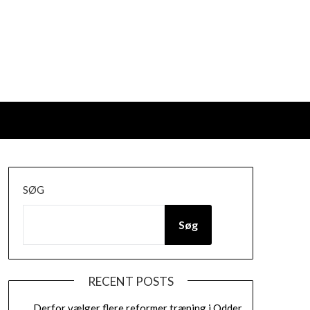
SØG
Søg
RECENT POSTS
Derfor vælger flere reformer træning i Odder