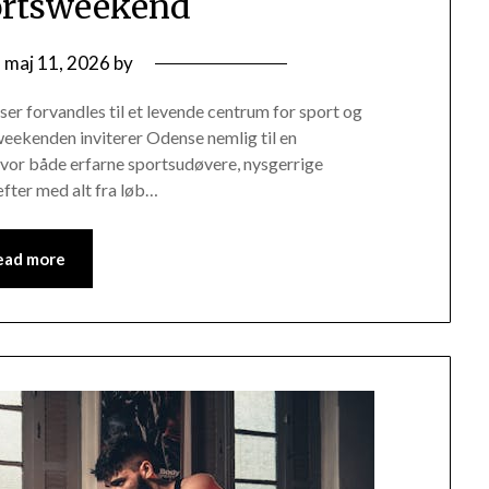
ortsweekend
n
maj 11, 2026
by
r forvandles til et levende centrum for sport og
I weekenden inviterer Odense nemlig til en
vor både erfarne sportsudøvere, nysgerrige
fter med alt fra løb…
ead more