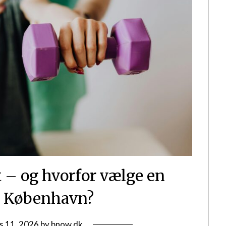
t – og hvorfor vælge en
 i København?
s 11, 2026
by
bnow.dk