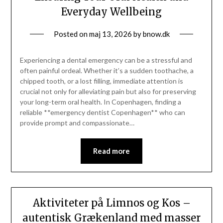
Everyday Wellbeing
Posted on
maj 13, 2026
by
bnow.dk
Experiencing a dental emergency can be a stressful and
often painful ordeal. Whether it’s a sudden toothache, a
chipped tooth, or a lost filling, immediate attention is
crucial not only for alleviating pain but also for preserving
your long-term oral health. In Copenhagen, finding a
reliable **emergency dentist Copenhagen** who can
provide prompt and compassionate…
Read more
Aktiviteter på Limnos og Kos –
autentisk Grækenland med masser