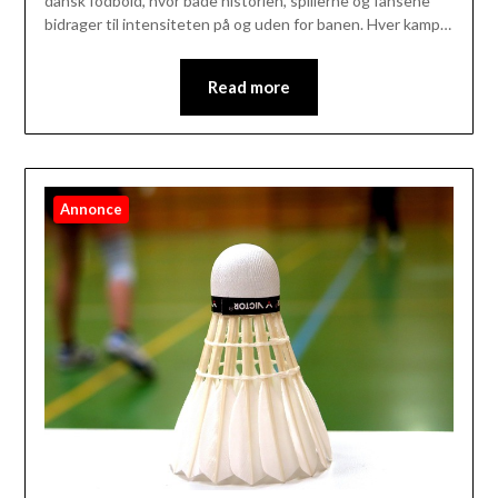
dansk fodbold, hvor både historien, spillerne og fansene
bidrager til intensiteten på og uden for banen. Hver kamp…
Read more
Annonce