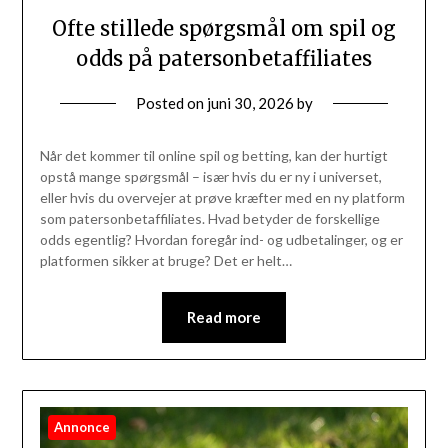
Ofte stillede spørgsmål om spil og
odds på patersonbetaffiliates
Posted on
juni 30, 2026
by
Når det kommer til online spil og betting, kan der hurtigt
opstå mange spørgsmål – især hvis du er ny i universet,
eller hvis du overvejer at prøve kræfter med en ny platform
som patersonbetaffiliates. Hvad betyder de forskellige
odds egentlig? Hvordan foregår ind- og udbetalinger, og er
platformen sikker at bruge? Det er helt…
Read more
Annonce