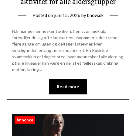
aktivitet for alle aldersgrupper
Posted on
juni 15, 2026
by
bnow.dk
Når mange mennesker tænker på en svømmeklub,
forestiller de sig ofte konkurrencesvømmere, der træner
flere gange om ugen og deltager i stævner. Men
virkeligheden er langt mere nuanceret. En Roskilde
svømmeklub er i dag et sted, hvor mennesker i alle aldre og
på alle niveauer kan være en del af et fællesskab omkring
motion, læring…
Read more
Annonce