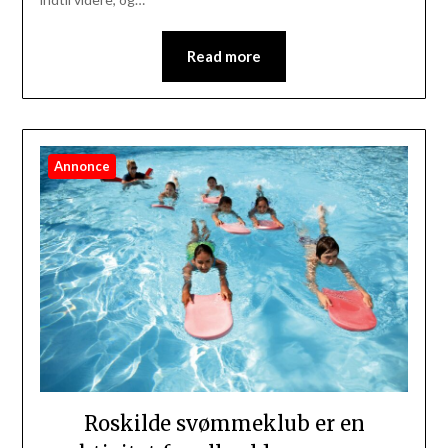
Read more
Annonce
Roskilde svømmeklub er en