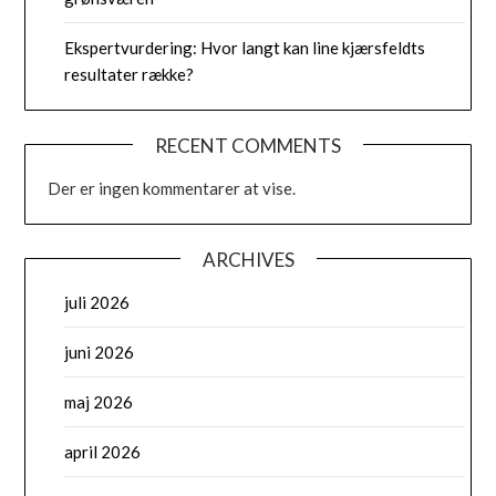
Ekspertvurdering: Hvor langt kan line kjærsfeldts
resultater række?
RECENT COMMENTS
Der er ingen kommentarer at vise.
ARCHIVES
juli 2026
juni 2026
maj 2026
april 2026