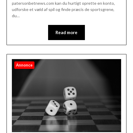
patersonbetnews.com kan du hurtigt oprette en konto,
udforske et væld af spil og finde præcis de sportsgrene,
du…
Read more
Annonce