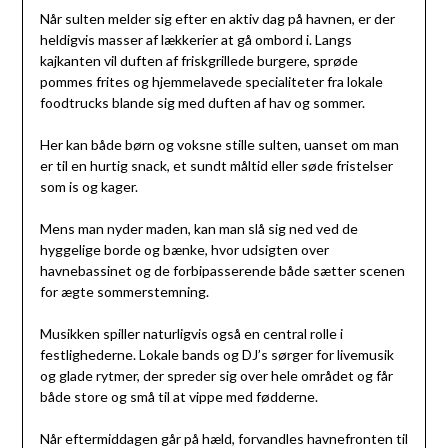
Når sulten melder sig efter en aktiv dag på havnen, er der
heldigvis masser af lækkerier at gå ombord i. Langs
kajkanten vil duften af friskgrillede burgere, sprøde
pommes frites og hjemmelavede specialiteter fra lokale
foodtrucks blande sig med duften af hav og sommer.
Her kan både børn og voksne stille sulten, uanset om man
er til en hurtig snack, et sundt måltid eller søde fristelser
som is og kager.
Mens man nyder maden, kan man slå sig ned ved de
hyggelige borde og bænke, hvor udsigten over
havnebassinet og de forbipasserende både sætter scenen
for ægte sommerstemning.
Musikken spiller naturligvis også en central rolle i
festlighederne. Lokale bands og DJ’s sørger for livemusik
og glade rytmer, der spreder sig over hele området og får
både store og små til at vippe med fødderne.
Når eftermiddagen går på hæld, forvandles havnefronten til