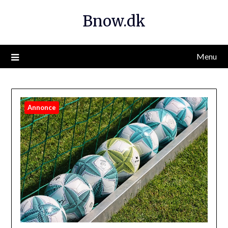
Bnow.dk
Menu
Annonce