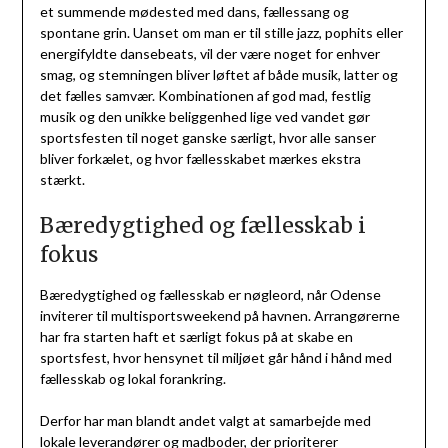
et summende mødested med dans, fællessang og
spontane grin. Uanset om man er til stille jazz, pophits eller
energifyldte dansebeats, vil der være noget for enhver
smag, og stemningen bliver løftet af både musik, latter og
det fælles samvær. Kombinationen af god mad, festlig
musik og den unikke beliggenhed lige ved vandet gør
sportsfesten til noget ganske særligt, hvor alle sanser
bliver forkælet, og hvor fællesskabet mærkes ekstra
stærkt.
Bæredygtighed og fællesskab i
fokus
Bæredygtighed og fællesskab er nøgleord, når Odense
inviterer til multisportsweekend på havnen. Arrangørerne
har fra starten haft et særligt fokus på at skabe en
sportsfest, hvor hensynet til miljøet går hånd i hånd med
fællesskab og lokal forankring.
Derfor har man blandt andet valgt at samarbejde med
lokale leverandører og madboder, der prioriterer