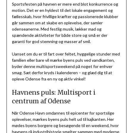
Sportsfesten på havnen er mere end blot konkurrence og
motion. Det er en hyldest til det lokale engagement og
fællesskab, hvor frivillige kræfter og passionerede klubber
går sammen om at skabe en oplevelse, der samler
odenseanerne. Med festlig musik, lækker mad og
spændende aktiviteter for både store og små er der
garanti for god stemning og masser af smil.
Uanset om du er til fart over feltet, hyggelige stunder med
familien eller bare vil mærke byens puls ved vandkanten,
byder denne multisportsweekend på noget for enhver
smag. Sæt derfor kryds i kalenderen – og glæd dig til at
opleve Odense fra en ny og aktiv vinkel!
Havnens puls: Multisport i
centrum af Odense
Når Odense Havn omdannes til epicenter for sportslige
oplevelser, mærkes byens puls helt ud til kajkanten. Her
mødes byens borgere og besøgende til en weekend, hvor
havnens rå industrihistorie smelter sammen med moderne