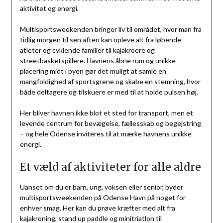
aktivitet og energi.
Multisportsweekenden bringer liv til området, hvor man fra
tidlig morgen til sen aften kan opleve alt fra løbende
atleter og cyklende familier til kajakroere og
streetbasketspillere. Havnens åbne rum og unikke
placering midt i byen gør det muligt at samle en
mangfoldighed af sportsgrene og skabe en stemning, hvor
både deltagere og tilskuere er med til at holde pulsen høj.
Her bliver havnen ikke blot et sted for transport, men et
levende centrum for bevægelse, fællesskab og begejstring
– og hele Odense inviteres til at mærke havnens unikke
energi.
Et væld af aktiviteter for alle aldre
Uanset om du er barn, ung, voksen eller senior, byder
multisportsweekenden på Odense Havn på noget for
enhver smag. Her kan du prøve kræfter med alt fra
kajakroning, stand up paddle og minitriatlon til