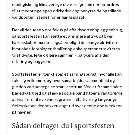
økologiske og klimavenlige råvarer, ligesom der opfordres
til at medbringe egen drikkedunk og benytte de opstillede
vandposter i stedet for engangsplastik.
Der vil desuden være fokus på affaldssortering og genbrug,
så sportsfesten kan sætte et grønnere aftryk på byen.
Fællesskabet mærkes også tydeligt i de mange aktiviteter,
hvor både foreninger, familier og enkeltpersoner inviteres
til at dyste, lege og lære sammen – på tværs af alder,
erfaring og baggrund.
Sportsfesten er tænkt som et samlingspunkt, hvor alle kan
føle sig velkomne, og hvor samarbejde, sammenhold og
glæden ved bevægelse står i centrum. Ved at fremme både
bæredygtighed og stærke sociale bånd håber arrangørerne
at inspirere til nye vaner, grønne initiativer og langvarige
fællesskaber, der rækker langt ud over denne ene weekend
på havnen.
Sådan deltager du i sportsfesten