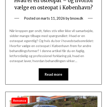
Hvad er en osteopat – og hvorfor
vælge en osteopat i København?
Posted on
marts 11, 2026
by
bnow.dk
Når kroppen gør ondt, føles stiv eller ikke vil samarbejde,
sidder mange tilbage med spørgsmålet: Hvad er en
osteopat egentlig? Og hvis du bor i hovedstadsområdet:
Hvorfor vælge en osteopat i København frem for andre
behandlingsformer? I denne artikel får du en faglig,
letforståelig og professionel forklaring på, hvad en
osteopat laver, hvordan behandlingen virker…
Read more
Annonce