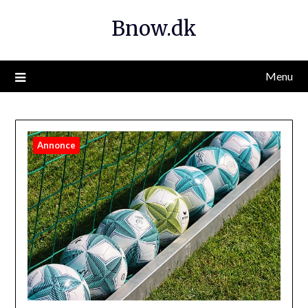
Bnow.dk
Menu
Annonce